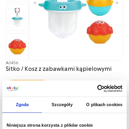
A0456
Sitko / Kosz z zabawkami kąpielowymi
Gdzie kupić?
Współpraca B2B
Zgoda
Szczegóły
O plikach cookies
Opis produktu
Niniejsza strona korzysta z plików cookie