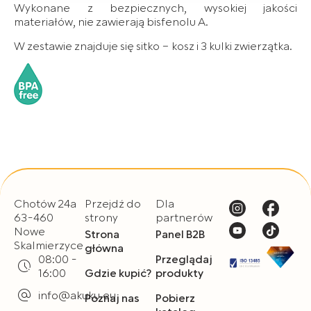
danych osobowych opisane zostały w
Polityce
Wykonane z bezpiecznych, wysokiej jakości
prywatności.
materiałów, nie zawierają bisfenolu A.
W zestawie znajduje się sitko – kosz i 3 kulki zwierzątka.
Jeżeli wyrażają Państwo zgodę na przetwarzanie
Państwa danych w powyższych celach, prosimy poniżej
o wybór opcji „Wyrażam zgodę”. Jeżeli nie wyrażają
Państwo zgody na wykorzystanie Państwa danych w
związku ze stosowaniem plików typu Cookies, prosimy
o wybór opcji „Nie wyrażam zgody”.
Mogą Państwo także w każdym czasie cofnąć wyrażoną
zgodę poprzez zmianę ustawień przeglądarki, z której
korzystają Państwo do przeglądania serwisu.
Chotów 24a
Przejdź do
Dla
63-460
strony
partnerów
Nowe
Strona
Panel B2B
Skalmierzyce
główna
08:00 -
Przeglądaj
16:00
Gdzie kupić?
produkty
info@akuku.eu
Poznaj nas
Pobierz