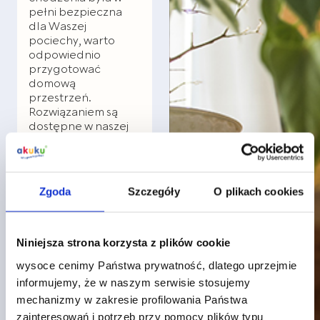
pełni bezpieczna
dla Waszej
pociechy, warto
odpowiednio
przygotować
domową
przestrzeń.
Rozwiązaniem są
dostępne w naszej
ofercie
zabezpieczenia
narożników,
które
bez problemu
Zgoda
Szczegóły
O plikach cookies
możecie
zamontować na
ostrych
zakończeniach
Niniejsza strona korzysta z plików cookie
mebli, takich jak
wysoce cenimy Państwa prywatność, dlatego uprzejmie
stoły czy komody. W
każdym zestawie
informujemy, że w naszym serwisie stosujemy
znajdziecie 4 sztuki
mechanizmy w zakresie profilowania Państwa
zabezpieczeń,
zainteresowań i potrzeb przy pomocy plików typu