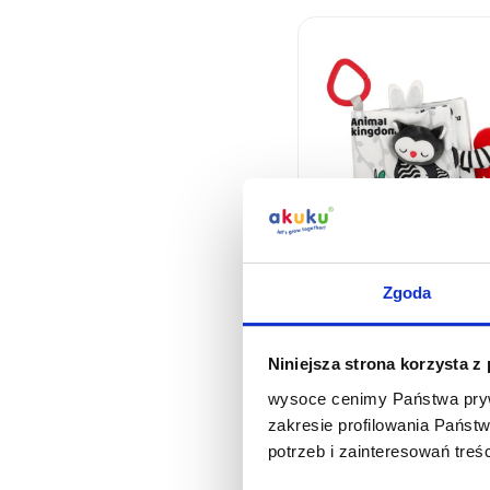
Pluszowa książeczka
Zgoda
sensoryczna
Niniejsza strona korzysta z
wysoce cenimy Państwa pryw
zakresie profilowania Państ
potrzeb i zainteresowań treś