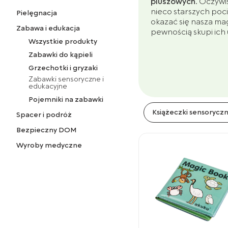
pluszowych
. Oczywi
nieco starszych po
Pielęgnacja
okazać się nasza ma
Zabawa i edukacja
pewnością skupi ich
Wszystkie produkty
Zabawki do kąpieli
Grzechotki i gryzaki
Zabawki sensoryczne i
edukacyjne
Pojemniki na zabawki
Książeczki sensorycz
Spacer i podróż
Bezpieczny DOM
Wyroby medyczne