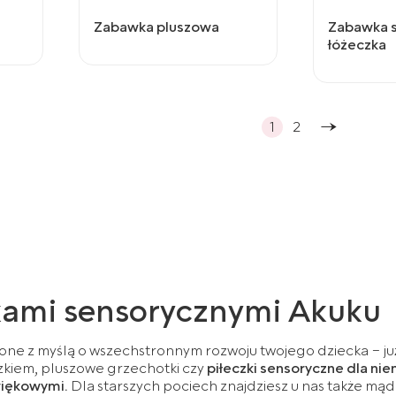
Zabawka pluszowa
Zabawka 
łóżeczka
1
2
kami sensorycznymi Akuku
ne z myślą o wszechstronnym rozwoju twojego dziecka – już 
zczkiem, pluszowe grzechotki czy
piłeczki sensoryczne dla ni
więkowymi.
Dla starszych pociech znajdziesz u nas także mąd