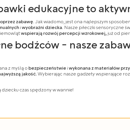
zabawki edukacyjne to akty
poprzez zabawę.
Jak wiadomo, jest ona najlepszym sposobe
anualnych
i
wyobraźni dziecka.
Nasze piłeczki sensoryczne św
 niemowląt
wspierają rozwój percepcji wzrokowej,
już od pie
ełne bodźców - nasze zabaw
ana z myślą o
bezpieczeństwie
i
wykonana z materiałów przy
najwyższą jakość
. Wybierając nasze gadżety wspierające ro
ą dziecku czas spędzony w wannie!