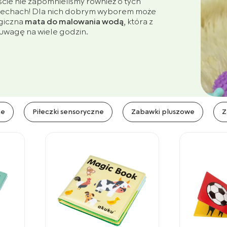
ście nie zapomnieliśmy również o tych
ciechach! Dla nich dobrym wyborem może
giczna
mata do malowania wodą
, która z
 uwagę na wiele godzin.
ne
Piłeczki sensoryczne
Zabawki pluszowe
Z