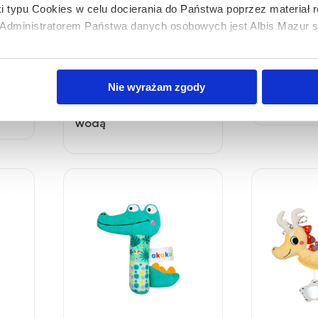
i typu Cookies w celu docierania do Państwa poprzez materiał
dministratorem Państwa danych osobowych jest Albis Mazur sp.
bis Mazur sp. z o.o. z plików typu cookies w zakresie przecho
Nie wyrażam zgody
Rodzina Treflików -
Zabawka 
z uzyskiwania dostępu do tych informacji oraz zasady przetwar
mata do malowania
 w
Polityce prywatności.
wodą
dę na przetwarzanie Państwa danych w powyższych celach, pro
e wyrażają Państwo zgody na wykorzystanie Państwa danych w
y o wybór opcji „Nie wyrażam zgody”.
m czasie cofnąć wyrażoną zgodę poprzez zmianę ustawień przeg
lądania serwisu.