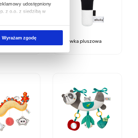
 reklamowy udostępniony
 z o.o. z siedzibą w
wywania na Państwa
Wyrażam zgodę
pluszowa
Zabawka pluszowa
zania Państwa danych
simy poniżej o wybór opcji
 związku ze stosowaniem
lądarki, z której