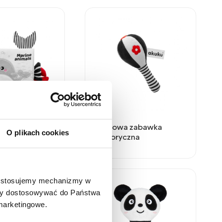
książeczka
Pluszowa zabawka
O plikach cookies
na
sensoryczna
e stosujemy mechanizmy w
 aby dostosowywać do Państwa
 marketingowe.