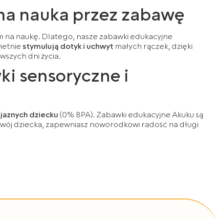
wna nauka przez zabawę
m na naukę. Dlatego, nasze zabawki edukacyjne
ietnie
stymulują dotyk i uchwyt
małych rączek, dzięki
rwszych dni życia.
ki sensoryczne i
jaznych dziecku
(0% BPA). Zabawki edukacyjne Akuku są
zwój dziecka, zapewniasz noworodkowi radość na długi