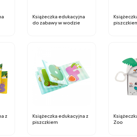
na
Książeczka edukacyjna
Książeczk
do zabawy w wodzie
piszczkie
na z
Książeczka edukacyjna z
Książeczk
piszczkiem
Zoo