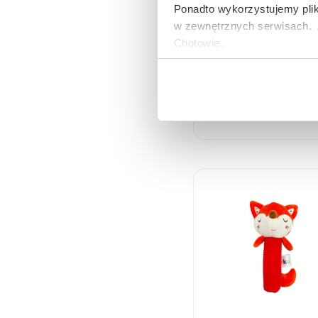
Ponadto wykorzystujemy plik
w zewnętrznych serwisach. A
Chotowie.
Zasady korzystania przez Al
Pluszowa zabawka
urządzeniach informacji ora
sensoryczna
osobowych opisane zostały
Jeżeli wyrażają Państwo zgo
„Wyrażam zgodę”. Jeżeli ni
plików typu Cookies, prosim
Mogą Państwo także w każdy
korzystają Państwo do przeg