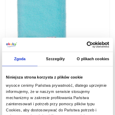
Zgoda
Szczegóły
O plikach cookies
A1126
Myjka kąpielowa, turkusowa
Niniejsza strona korzysta z plików cookie
Gdzie kupić?
wysoce cenimy Państwa prywatność, dlatego uprzejmie
informujemy, że w naszym serwisie stosujemy
mechanizmy w zakresie profilowania Państwa
Współpraca B2B
zainteresowań i potrzeb przy pomocy plików typu
Cookies, aby dostosowywać do Państwa potrzeb i
Opis produktu