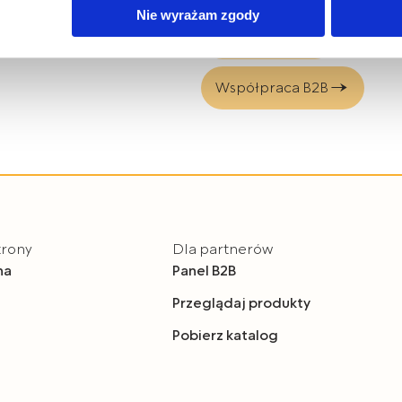
bis Mazur sp. z o.o. z plików typu cookies w zakresie przecho
Nie wyrażam zgody
z uzyskiwania dostępu do tych informacji oraz zasady przetwar
Gdzie kupić?
 w
Polityce prywatności.
Współpraca B2B
dę na przetwarzanie Państwa danych w powyższych celach, pro
e wyrażają Państwo zgody na wykorzystanie Państwa danych w
y o wybór opcji „Nie wyrażam zgody”.
m czasie cofnąć wyrażoną zgodę poprzez zmianę ustawień przeg
lądania serwisu.
trony
Dla partnerów
na
Panel B2B
Przeglądaj produkty
Pobierz katalog