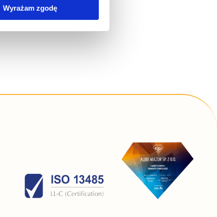
wywania na Państwa
Wyrażam zgodę
zania Państwa danych
simy poniżej o wybór opcji
 związku ze stosowaniem
lądarki, z której