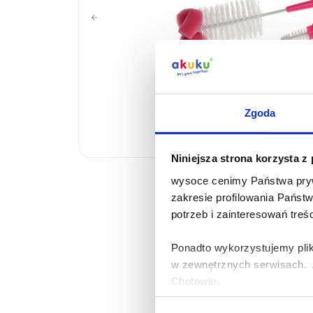
Zgoda
Niniejsza strona korzysta z
wysoce cenimy Państwa pryw
zakresie profilowania Państ
potrzeb i zainteresowań treś
Ponadto wykorzystujemy plik
w zewnętrznych serwisach. A
Chotowie.