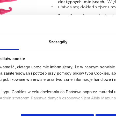
dostępnych miejscach
. Wię
ułatwiającą dokładniejsze umy
Szczotka wykonana jest z t
bisfenolu A.
Kolor różowy.
Pamiętaj, aby butelki i smocz
Szczegóły
Szczotkę należy utrzymywać w
 plików cookie
atność, dlatego uprzejmie informujemy, że w naszym serwisi
wa zainteresowań i potrzeb przy pomocy plików typu Cookies,
ci publikowane w serwisie oraz tworzone informacje handlowe i
i typu Cookies w celu docierania do Państwa poprzez materiał
Ostrzeżenie!
Produkt nie jes
dministratorem Państwa danych osobowych jest Albis Mazur sp.
dziecka.
KOD EAN: 5907644005758