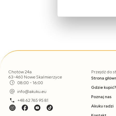
Zasady korzystania przez Al
urządzeniach informacji ora
osobowych opisane zostały
Jeżeli wyrażają Państwo zgo
„Wyrażam zgodę”. Jeżeli ni
plików typu Cookies, prosim
Mogą Państwo także w każdy
korzystają Państwo do przeg
Chotów 24a
Przejdź do s
63-460 Nowe Skalmierzyce
Strona głów
08:00 - 16:00
Gdzie kupić?
info@akuku.eu
Poznaj nas
+48 62 765 95 81
Akuku radzi
Kontakt