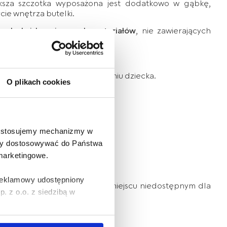
ksza szczotka wyposażona jest dodatkowo w gąbkę,
cie wnętrza butelki.
rwałych i bezpiecznych materiałów
, nie zawierających
ki myć bezpośrednio po karmieniu dziecka.
O plikach cookies
 czystości.
e stosujemy mechanizmy w
 aby dostosowywać do Państwa
 marketingowe.
 reklamowy udostępniony
t zabawką. Przechowuj go w miejscu niedostępnym dla
 z o.o. z siedzibą w