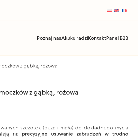
Poznaj nas
Akuku radzi
Kontakt
Panel B2B
smoczków z gąbką, różowa
 smoczków z gąbką, różowa
towanych szczotek (duża i mała) do dokładnego mycia
alają na
precyzyjne usuwanie zabrudzeń w trudno