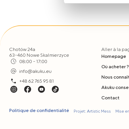
Jeżeli wyrażają Państwo zgo
„Wyrażam zgodę”. Jeżeli ni
plików typu Cookies, prosim
Mogą Państwo także w każdy
korzystają Państwo do przeg
Chotów 24a
Aller à la p
63-460 Nowe Skalmierzyce
Homepage
08:00 - 17:00
Où acheter ?
info@akuku.eu
Nous connaî
+48 62 765 95 81
Akuku consei
Contact
Politique de confidentialité
Projet: Artistic Mess
Mise 