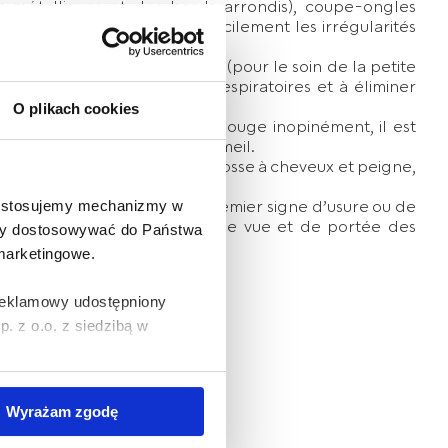
es métalliques et des bords arrondis), coupe-ongles
, lime à ongles (éliminera facilement les irrégularités
igne à manche antidérapante (pour le soin de la petite
ouple (à dégager les voies respiratoires et à éliminer
les du bébé).
O plikach cookies
r les risques que votre bébé bouge inopinément, il est
les ongles pendant son sommeil.
upe-ongles, lime à ongles, brosse à cheveux et peigne,
tiliser de désinfectants, au premier signe d’usure ou de
e stosujemy mechanizmy w
à la poubelle. Garder hors de vue et de portée des
 aby dostosowywać do Państwa
 marketingowe.
 reklamowy udostępniony
 z o.o. z siedzibą w
wywania na Państwa
Wyrażam zgodę
zania Państwa danych