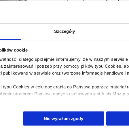
ciseaux (avec de fines lam
(découpent en toute sécurité)
des ongles),
brosse à poils naturels et pe
tête), aspirateur à embout s
l’eau et le cérumen des oreil
Szczegóły
Attention : afin de minimise
recommandé de lui découper 
Le lot comprend : ciseaux, co
 plików cookie
aspirateur de nez.
Conseils importants: ne pas u
atność, dlatego uprzejmie informujemy, że w naszym serwisi
dommage, jetez le produit 
wa zainteresowań i potrzeb przy pomocy plików typu Cookies,
enfants.
ci publikowane w serwisie oraz tworzone informacje handlowe i
i typu Cookies w celu docierania do Państwa poprzez materiał
dministratorem Państwa danych osobowych jest Albis Mazur sp.
Où acheter ?
bis Mazur sp. z o.o. z plików typu cookies w zakresie przecho
Nie wyrażam zgody
z uzyskiwania dostępu do tych informacji oraz zasady przetwar
Coopération B2B
 w
Polityce prywatności.