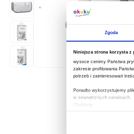
Zgoda
Niniejsza strona korzysta z
wysoce cenimy Państwa pryw
zakresie profilowania Państ
potrzeb i zainteresowań treś
Ponadto wykorzystujemy plik
w zewnętrznych serwisach. A
Chotowie.
Zasady korzystania przez Al
urządzeniach informacji ora
osobowych opisane zostały