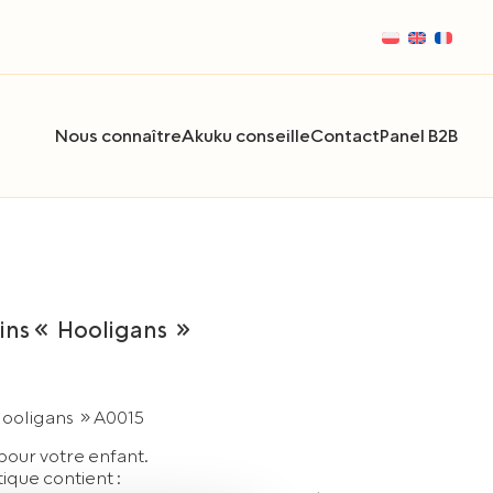
Nous connaître
Akuku conseille
Contact
Panel B2B
oins « Hooligans »
Hooligans » A0015
 pour votre enfant.
ique contient :