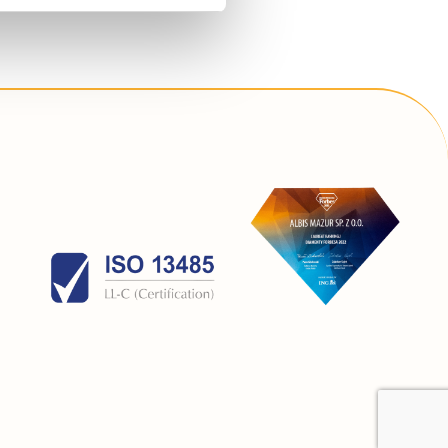
simy poniżej o wybór opcji
 związku ze stosowaniem
lądarki, z której