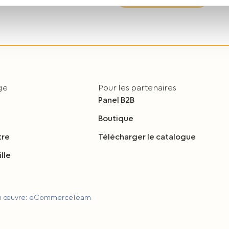
dę na przetwarzanie Państwa danych w powyższych celach, pro
e wyrażają Państwo zgody na wykorzystanie Państwa danych w
y o wybór opcji „Nie wyrażam zgody”.
m czasie cofnąć wyrażoną zgodę poprzez zmianę ustawień przeg
lądania serwisu.
age
Pour les partenaires
Panel B2B
Boutique
tre
Télécharger le catalogue
lle
en œuvre: eCommerceTeam