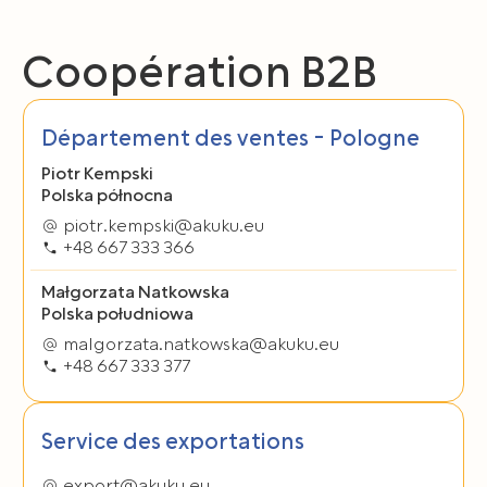
Mogą Państwo także w każdym czasie cofnąć wyrażoną
Coopération B2B
zgodę poprzez zmianę ustawień przeglądarki, z której
korzystają Państwo do przeglądania serwisu.
Département des ventes - Pologne
Piotr Kempski
Polska północna
piotr.kempski@akuku.eu
+48 667 333 366
Małgorzata Natkowska
Polska południowa
malgorzata.natkowska@akuku.eu
+48 667 333 377
Service des exportations
export@akuku.eu