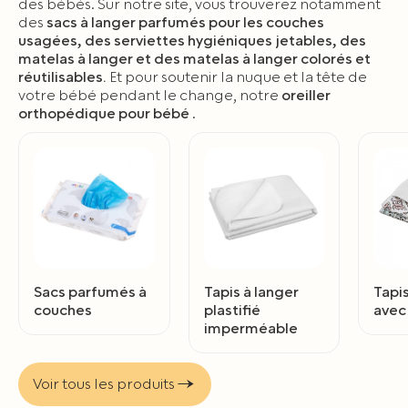
des bébés. Sur notre site, vous trouverez notamment
des
sacs à langer parfumés pour les couches
usagées, des serviettes hygiéniques jetables, des
matelas à langer et des matelas à langer colorés et
réutilisables.
Et pour soutenir la nuque et la tête de
votre bébé pendant le change, notre
oreiller
orthopédique pour bébé
.
Sacs parfumés à
Tapis à langer
Tapis
couches
plastifié
avec 
imperméable
Voir tous les produits