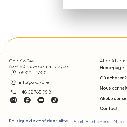
osobowych opisane zostały
Jeżeli wyrażają Państwo zgo
„Wyrażam zgodę”. Jeżeli ni
plików typu Cookies, prosim
Mogą Państwo także w każdy
korzystają Państwo do przeg
Chotów 24a
Aller à la p
63-460 Nowe Skalmierzyce
Homepage
08:00 - 17:00
Où acheter ?
info@akuku.eu
Nous connaî
+48 62 765 95 81
Akuku consei
Contact
Politique de confidentialité
Projet: Artistic Mess
Mise 