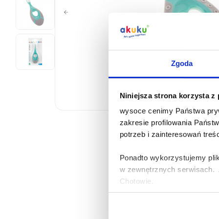
Zgoda
Niniejsza strona korzysta z
wysoce cenimy Państwa pryw
zakresie profilowania Państ
potrzeb i zainteresowań treś
Ponadto wykorzystujemy plik
w zewnętrznych serwisach. A
Chotowie.
Zasady korzystania przez Al
urządzeniach informacji ora