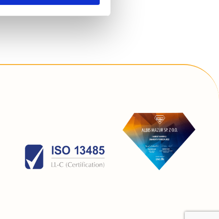
simy poniżej o wybór opcji
 związku ze stosowaniem
lądarki, z której