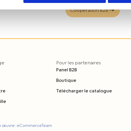
 w
Polityce prywatności.
Coopération B2B
dę na przetwarzanie Państwa danych w powyższych celach, pro
e wyrażają Państwo zgody na wykorzystanie Państwa danych w
y o wybór opcji „Nie wyrażam zgody”.
m czasie cofnąć wyrażoną zgodę poprzez zmianę ustawień przeg
lądania serwisu.
age
Pour les partenaires
Panel B2B
Boutique
tre
Télécharger le catalogue
lle
en œuvre: eCommerceTeam