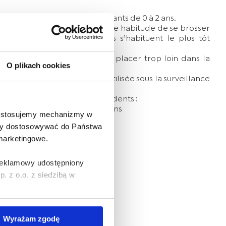
e Akuku est destinée aux enfants de 0 à 2 ans.
re, nous développons une bonne habitude de se brosser
 jeunes enfants, afin qu’ils s’habituent le plus tôt
entaire.
aite de façon à éviter de la placer trop loin dans la
O plikach cookies
e à dents doit toujours être utilisée sous la surveillance
importantes de notre brosse à dents :
e des coupures et des irritations
e stosujemy mechanizmy w
doucement les gencives
 aby dostosowywać do Państwa
pour le parent et l’enfant
 marketingowe.
 reklamowy udostępniony
 z o.o. z siedzibą w
wywania na Państwa
Wyrażam zgodę
zania Państwa danych