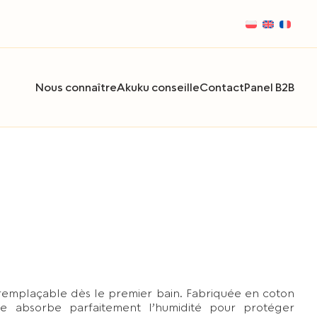
Nous connaître
Akuku conseille
Contact
Panel B2B
rremplaçable dès le premier bain. Fabriquée en coton
le absorbe parfaitement l’humidité pour protéger