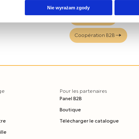
bis Mazur sp. z o.o. z plików typu cookies w zakresie przecho
Nie wyrażam zgody
z uzyskiwania dostępu do tych informacji oraz zasady przetwar
Où acheter ?
 w
Polityce prywatności.
dę na przetwarzanie Państwa danych w powyższych celach, pro
Coopération B2B
e wyrażają Państwo zgody na wykorzystanie Państwa danych w
y o wybór opcji „Nie wyrażam zgody”.
m czasie cofnąć wyrażoną zgodę poprzez zmianę ustawień przeg
lądania serwisu.
age
Pour les partenaires
Panel B2B
Boutique
tre
Télécharger le catalogue
lle