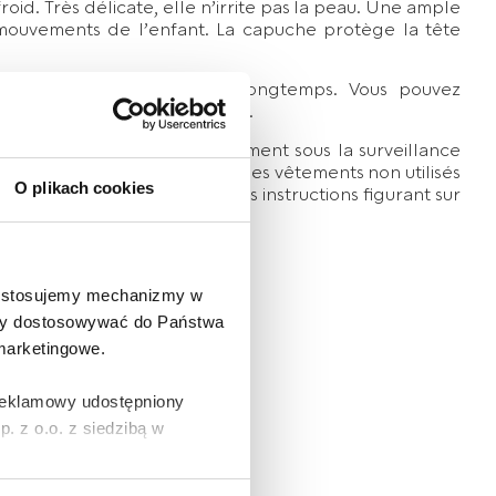
oid. Très délicate, elle n’irrite pas la peau. Une ample
 mouvements de l’enfant. La capuche protège la tête
votre enfant va l’utiliser longtemps. Vous pouvez
enfant dedans après son bain.
as un jouet. À utiliser uniquement sous la surveillance
 risque d’étouffement, gardez les vêtements non utilisés
O plikach cookies
avez la cape de bain selon les instructions figurant sur
e stosujemy mechanizmy w
 aby dostosowywać do Państwa
s la naissance.
 marketingowe.
 reklamowy udostępniony
 z o.o. z siedzibą w