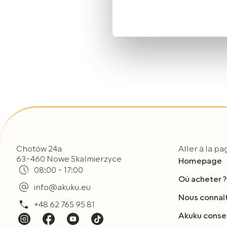
Zasady korzystania przez Al
urządzeniach informacji ora
osobowych opisane zostały
Jeżeli wyrażają Państwo zgo
„Wyrażam zgodę”. Jeżeli ni
plików typu Cookies, prosim
Mogą Państwo także w każdy
korzystają Państwo do przeg
Chotów 24a
Aller à la p
63-460 Nowe Skalmierzyce
Homepage
08:00 - 17:00
Où acheter ?
info@akuku.eu
Nous connaî
+48 62 765 95 81
Akuku consei