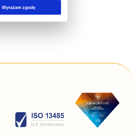
wywania na Państwa
Wyrażam zgodę
zania Państwa danych
simy poniżej o wybór opcji
 związku ze stosowaniem
lądarki, z której