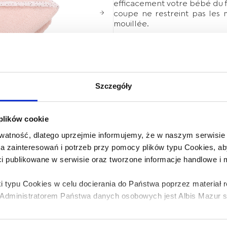
efficacement votre bébé du fr
coupe ne restreint pas les
mouillée.
La cape est assez grande, 
facilement envelopper votre 
Attention !
Le produit n’est p
d’un adulte. Pour éviter tout
Szczegóły
hors de portée des enfants. L
l’étiquette.
Dimensions : 100x100cm
 plików cookie
Composition : 100% coton
atność, dlatego uprzejmie informujemy, że w naszym serwisi
wa zainteresowań i potrzeb przy pomocy plików typu Cookies,
Ce produit peut être utilisé dè
ci publikowane w serwisie oraz tworzone informacje handlowe i
i typu Cookies w celu docierania do Państwa poprzez materiał
dministratorem Państwa danych osobowych jest Albis Mazur sp.
CODE EAN: 5907644006649