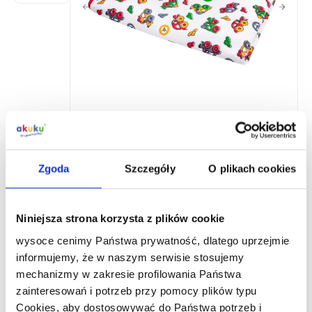
A1043
Tapis à langer avec toile cirée
Zgoda
Szczegóły
O plikach cookies
Où acheter ?
Niniejsza strona korzysta z plików cookie
wysoce cenimy Państwa prywatność, dlatego uprzejmie
Coopération B2B
informujemy, że w naszym serwisie stosujemy
mechanizmy w zakresie profilowania Państwa
Description du produit
zainteresowań i potrzeb przy pomocy plików typu
Cookies, aby dostosowywać do Państwa potrzeb i