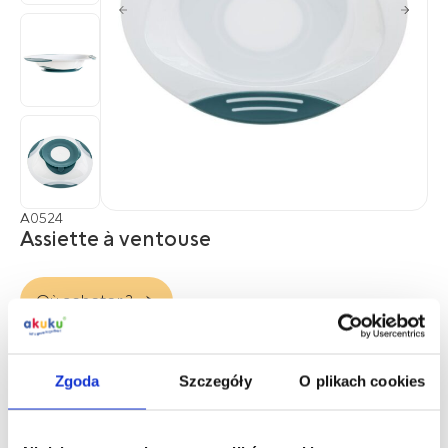
A0524
Assiette à ventouse
Où acheter ?
Coopération B2B
Zgoda
Szczegóły
O plikach cookies
Description du produit