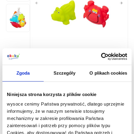
A0362
Jouets de bain,
Zgoda
Szczegóły
O plikach cookies
Où acheter ?
Niniejsza strona korzysta z plików cookie
wysoce cenimy Państwa prywatność, dlatego uprzejmie
Coopération B2B
informujemy, że w naszym serwisie stosujemy
mechanizmy w zakresie profilowania Państwa
Description du produit
zainteresowań i potrzeb przy pomocy plików typu
Cookies, aby dostosowywać do Państwa potrzeb i