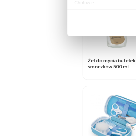
Chotowie.
Zasady korzystania przez Al
urządzeniach informacji ora
osobowych opisane zostały
Jeżeli wyrażają Państwo zgo
„Wyrażam zgodę”. Jeżeli ni
Żel do mycia butelek 
plików typu Cookies, prosim
smoczków 500 ml
Mogą Państwo także w każdy
korzystają Państwo do przeg