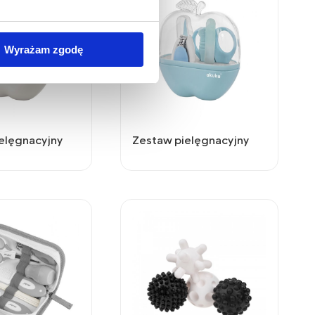
wywania na Państwa
Wyrażam zgodę
zania Państwa danych
simy poniżej o wybór opcji
 związku ze stosowaniem
elęgnacyjny
Zestaw pielęgnacyjny
lądarki, z której