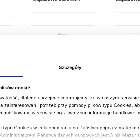
Szczegóły
 plików cookie
atność, dlatego uprzejmie informujemy, że w naszym serwisi
Zawieszka pluszowa
Zawieszka
wa zainteresowań i potrzeb przy pomocy plików typu Cookies,
ci publikowane w serwisie oraz tworzone informacje handlowe i
i typu Cookies w celu docierania do Państwa poprzez materiał
dministratorem Państwa danych osobowych jest Albis Mazur sp.