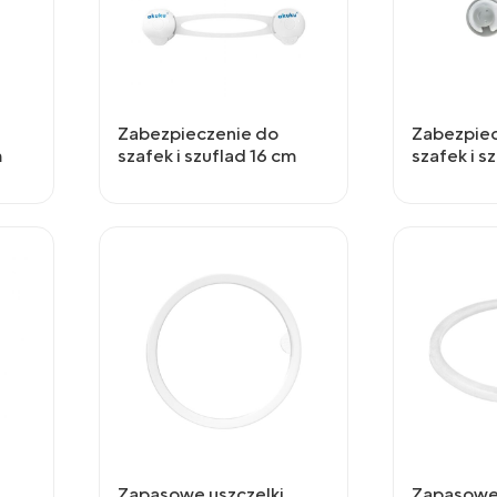
Zabezpieczenie do
Zabezpiec
m
szafek i szuflad 16 cm
szafek i s
Zapasowe uszczelki
Zapasowe 