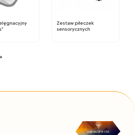
elęgnacyjny
Zestaw piłeczek
s"
sensorycznych