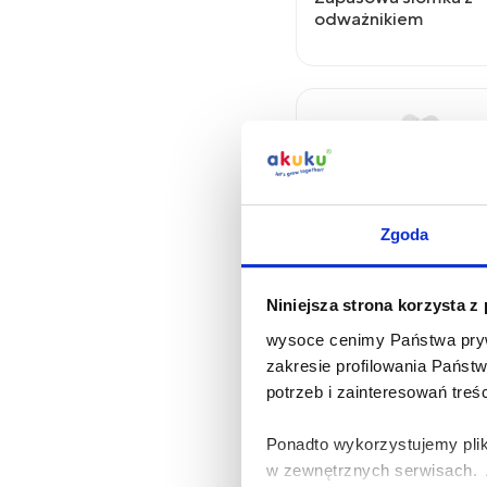
odważnikiem
Zgoda
Niniejsza strona korzysta z
wysoce cenimy Państwa pryw
Zawieszka pluszowa
zakresie profilowania Państ
potrzeb i zainteresowań treś
Ponadto wykorzystujemy plik
w zewnętrznych serwisach. A