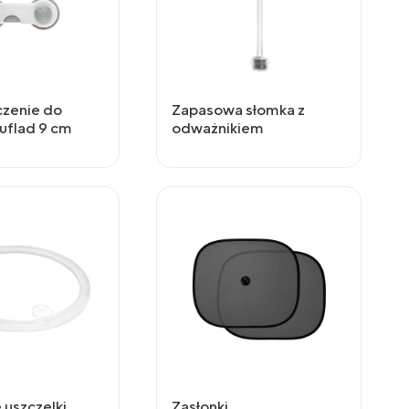
zenie do
Zapasowa słomka z
zuflad 9 cm
odważnikiem
uszczelki
Zasłonki