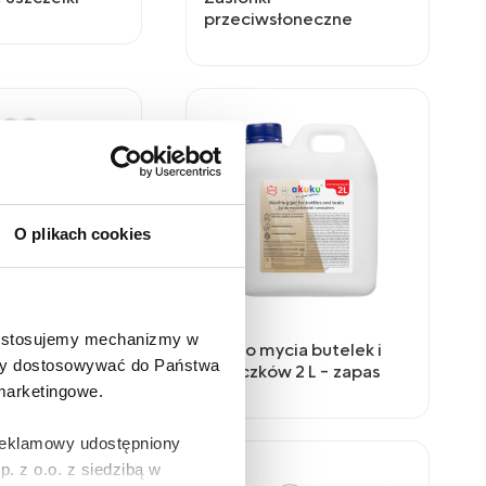
przeciwsłoneczne
O plikach cookies
e stosujemy mechanizmy w
 pluszowa
Żel do mycia butelek i
 aby dostosowywać do Państwa
smoczków 2 L - zapas
 marketingowe.
 reklamowy udostępniony
 z o.o. z siedzibą w