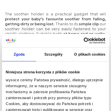
The soother holder is a practical gadget that will
protect your baby’s favourite soother from falling,
getting dirty or being lost
. Thanks to its
simple clip
our
soother holder can be very easily fastened to your
child’s clothing. Suitable both
at home and on walks
.
Made of robust, high-quality material. Only for
soothers with ring. Gentle on clothes – leaves no
trace.
Zgoda
Szczegóły
O plikach cookies
For your child’s safety and health
Warning!
Niniejsza strona korzysta z plików cookie
The product is not a toy. Do not use a ribbon as a toy
or a teether.
wysoce cenimy Państwa prywatność, dlatego uprzejmie
informujemy, że w naszym serwisie stosujemy
Keep away from reach of children when not in use.
mechanizmy w zakresie profilowania Państwa
Before each use check carefully. Throw away at the
zainteresowań i potrzeb przy pomocy plików typu
first sign of damage or weakness.
Cookies, aby dostosowywać do Państwa potrzeb i
Never lengthen the ribbon!
zainteresowań treści publikowane w serwisie oraz