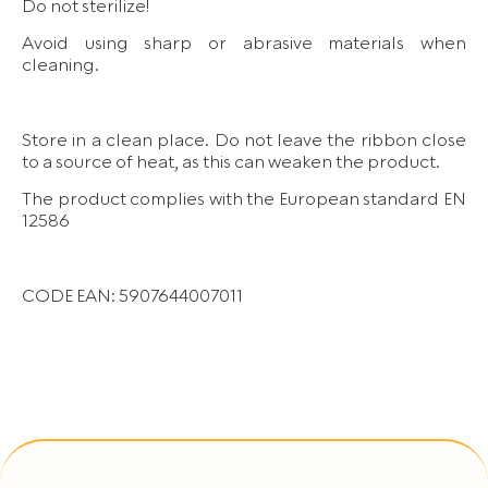
Państwo zgody na wykorzystanie Państwa danych w
Do not sterilize!
związku ze stosowaniem plików typu Cookies, prosimy
Avoid using sharp or abrasive materials when
o wybór opcji „Nie wyrażam zgody”.
cleaning.
Mogą Państwo także w każdym czasie cofnąć wyrażoną
zgodę poprzez zmianę ustawień przeglądarki, z której
Store in a clean place. Do not leave the ribbon close
korzystają Państwo do przeglądania serwisu.
to a source of heat, as this can weaken the product.
The product complies with the European standard EN
12586
CODE EAN: 5907644007011