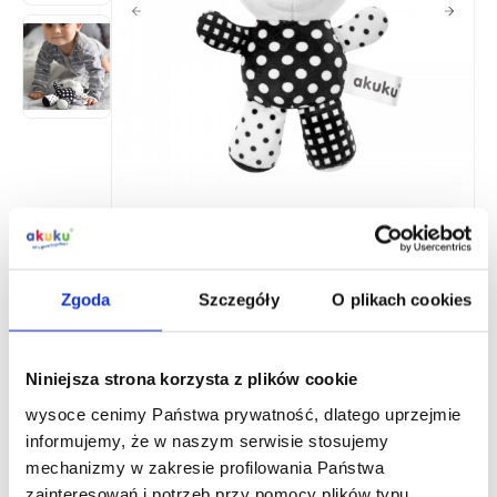
A0470
Plush hanging rattle Bear
Zgoda
Szczegóły
O plikach cookies
Where to buy?
Niniejsza strona korzysta z plików cookie
B2B collaboration
wysoce cenimy Państwa prywatność, dlatego uprzejmie
informujemy, że w naszym serwisie stosujemy
Product description
mechanizmy w zakresie profilowania Państwa
zainteresowań i potrzeb przy pomocy plików typu