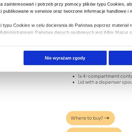
Separate the parts of th
wa zainteresowań i potrzeb przy pomocy plików typu Cookies,
Wash in warm water with
ci publikowane w serwisie oraz tworzone informacje handlowe i
Rinse repeatedly and th
Allow to dry completely 
Note!
Do not use harsh chem
i typu Cookies w celu docierania do Państwa poprzez materiał
sterilization in steam sterilizer
dministratorem Państwa danych osobowych jest Albis Mazur sp.
Warning!
This product is not a
condition of the product bef
bis Mazur sp. z o.o. z plików typu cookies w zakresie przecho
Formula Dispenser – Hygienic
Nie wyrażam zgody
z uzyskiwania dostępu do tych informacji oraz zasady przetwar
In the set:
 w
Polityce prywatności.
1x 4-compartment cont
Lid with a dispenser spou
dę na przetwarzanie Państwa danych w powyższych celach, pro
e wyrażają Państwo zgody na wykorzystanie Państwa danych w
y o wybór opcji „Nie wyrażam zgody”.
m czasie cofnąć wyrażoną zgodę poprzez zmianę ustawień przeg
lądania serwisu.
Where to buy?