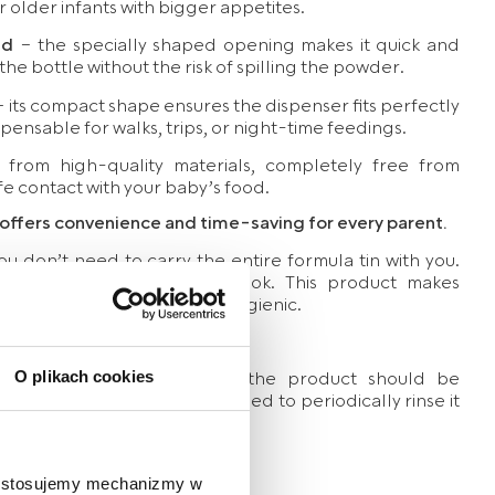
 older infants with bigger appetites.
id
– the specially shaped opening makes it quick and
 the bottle without the risk of spilling the powder.
 its compact shape ensures the dispenser fits perfectly
spensable for walks, trips, or night-time feedings.
rom high-quality materials, completely free from
e contact with your baby’s food.
offers convenience and time-saving for every parent.
you don’t need to carry the entire formula tin with you.
 it a stylish and universal look. This product makes
ome incredibly simple and hygienic.
 dispenser?
after each subsequent use, the product should be
O plikach cookies
um hygiene, it is recommended to periodically rinse it
e stosujemy mechanizmy w