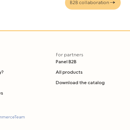
B2B collaboration
For partners
Panel B2B
y?
All products
Download the catalog
es
ommerceTeam