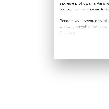
zakresie profilowania Państ
potrzeb i zainteresowań treś
Ponadto wykorzystujemy plik
w zewnętrznych serwisach. A
Chotowie.
Zasady korzystania przez Al
urządzeniach informacji ora
osobowych opisane zostały
Jeżeli wyrażają Państwo zgo
„Wyrażam zgodę”. Jeżeli ni
plików typu Cookies, prosim
Mogą Państwo także w każdy
korzystają Państwo do przeg