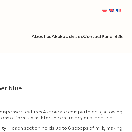
About us
Akuku advises
Contact
Panel B2B
er blue
 dispenser features 4 separate compartments, allowing
ons of formula milk for the entire day or a long trip.
ity
– each section holds up to 8 scoops of milk, making