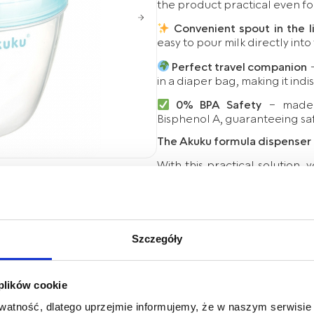
the product practical even for
Convenient spout in the l
easy to pour milk directly into
Perfect travel companion
–
in a diaper bag, making it indi
0% BPA Safety
– made f
Bisphenol A, guaranteeing saf
The Akuku formula dispenser 
With this practical solution, 
The modern
blue
lid gives
preparing a meal away from h
How to care for your formula
Before the first use and 
Szczegóły
thoroughly washed. For maxim
with boiling water.
 plików cookie
Cleaning instructions:
atność, dlatego uprzejmie informujemy, że w naszym serwisi