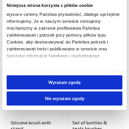
Niniejsza strona korzysta z plików cookie
wysoce cenimy Państwa prywatność, dlatego uprzejmie
informujemy, że w naszym serwisie stosujemy
mechanizmy w zakresie profilowania Państwa
zainteresowań i potrzeb przy pomocy plików typu
Cookies, aby dostosowywać do Państwa potrzeb i
Szczotka do butelek i
Szczotka do butelek i
zainteresowań treści publikowane w serwisie oraz
smoczków, Miś
smoczków, Miś
tworzone informacje handlowe i marketingowe.
Ponadto wykorzystujemy pliki typu Cookies w celu
docierania do Państwa poprzez materiał reklamowy
Wyrażam zgodę
udostępniony w zewnętrznych serwisach.
Administratorem Państwa danych osobowych jest Albis
Mazur sp. z o.o. z siedzibą w Chotowie.
Nie wyrażam zgody
Zasady korzystania przez Albis Mazur sp. z o.o. z plików
typu cookies w zakresie przechowywania na Państwa
Silicone brush with
Set of bottles &
urządzeniach informacji oraz uzyskiwania dostępu do
stand
teats brushes