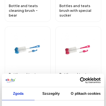
Bottle and teats
Bottles and teats
cleaning brush -
brush with special
bear
sucker
Bottle and teats
Bottle and teats
brush with sponge,
brush with sponge,
blue
pink
Zgoda
Szczegóły
O plikach cookies