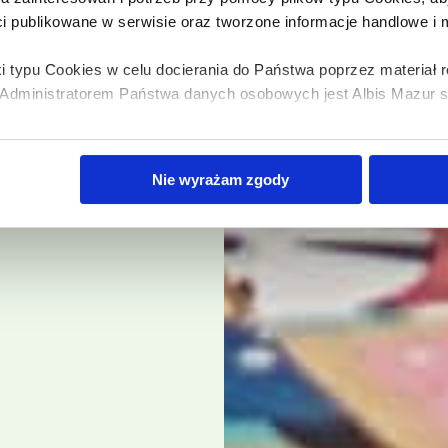
ci publikowane w serwisie oraz tworzone informacje handlowe i
i typu Cookies w celu docierania do Państwa poprzez materiał
dministratorem Państwa danych osobowych jest Albis Mazur sp.
bis Mazur sp. z o.o. z plików typu cookies w zakresie przecho
Nie wyrażam zgody
z uzyskiwania dostępu do tych informacji oraz zasady przetwar
 w
Polityce prywatności.
dę na przetwarzanie Państwa danych w powyższych celach, pro
e wyrażają Państwo zgody na wykorzystanie Państwa danych w
y o wybór opcji „Nie wyrażam zgody”.
m czasie cofnąć wyrażoną zgodę poprzez zmianę ustawień przeg
lądania serwisu.