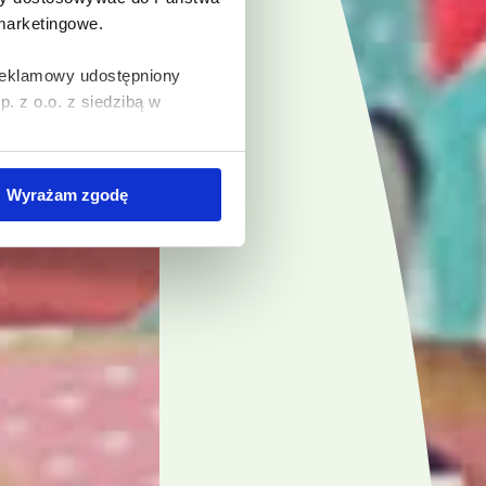
 marketingowe.
 reklamowy udostępniony
 z o.o. z siedzibą w
wywania na Państwa
Wyrażam zgodę
zania Państwa danych
simy poniżej o wybór opcji
 związku ze stosowaniem
lądarki, z której