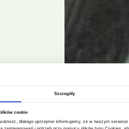
Szczegóły
 plików cookie
atność, dlatego uprzejmie informujemy, że w naszym serwisi
wa zainteresowań i potrzeb przy pomocy plików typu Cookies,