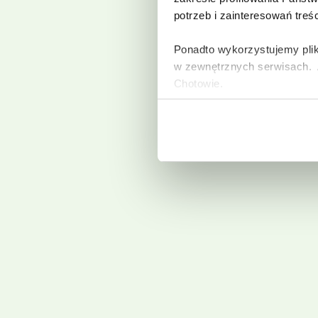
potrzeb i zainteresowań treś
Ponadto wykorzystujemy plik
w zewnętrznych serwisach. A
Chotowie.
Zasady korzystania przez Al
urządzeniach informacji ora
osobowych opisane zostały
Jeżeli wyrażają Państwo zgo
„Wyrażam zgodę”. Jeżeli ni
plików typu Cookies, prosim
Mogą Państwo także w każdy
korzystają Państwo do przeg