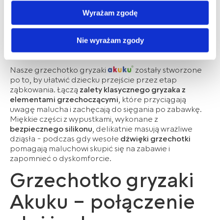
dla niemowląt -
docierania do Państwa poprzez materiał reklamowy
Wyrażam zgodę
udostępniony w zewnętrznych serwisach.
podwójne wsparcie
Administratorem Państwa danych osobowych jest Albis
podczas ząbkowania
Mazur sp. z o.o. z siedzibą w Chotowie.
Nie wyrażam zgody
Zasady korzystania przez Albis Mazur sp. z o.o. z plików
Nasze grzechotko gryzaki
zostały stworzone
typu cookies w zakresie przechowywania na Państwa
po to, by ułatwić dziecku przejście przez etap
urządzeniach informacji oraz uzyskiwania dostępu do
ząbkowania. Łączą
zalety klasycznego gryzaka z
tych informacji oraz zasady przetwarzania Państwa
elementami grzechoczącymi
, które przyciągają
uwagę malucha i zachęcają do sięgania po zabawkę.
danych osobowych opisane zostały w
Polityce
Miękkie części z wypustkami, wykonane z
prywatności.
bezpiecznego silikonu
, delikatnie masują wrażliwe
dziąsła - podczas gdy wesołe
dźwięki grzechotki
Jeżeli wyrażają Państwo zgodę na przetwarzanie
pomagają maluchowi skupić się na zabawie i
Państwa danych w powyższych celach, prosimy poniżej
zapomnieć o dyskomforcie.
o wybór opcji „Wyrażam zgodę”. Jeżeli nie wyrażają
Grzechotko gryzaki
Państwo zgody na wykorzystanie Państwa danych w
związku ze stosowaniem plików typu Cookies, prosimy
Akuku – połączenie
o wybór opcji „Nie wyrażam zgody”.