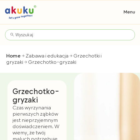
Home
Zabawa i edukacja
Grzechotki i
gryzaki
Grzechotko-gryzaki
Grzechotko-
gryzaki
Czas wyrzynania
pierwszych ząbków
jest nieprzyjemnym
doświadczeniem. W
wiemy, że twój
maluch potrzebuje