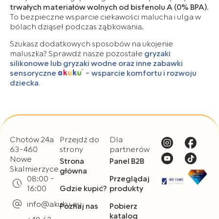
trwałych materiałów wolnych od bisfenolu A (0% BPA)
.
To bezpieczne wsparcie ciekawości malucha i ulga w
bólach dziąseł podczas ząbkowania.
Szukasz dodatkowych sposobów na ukojenie
maluszka? Sprawdź nasze pozostałe
gryzaki
silikonowe lub
gryzaki wodne
oraz inne
zabawki
sensoryczne
- wsparcie komfortu i rozwoju
dziecka.
Chotów 24a
Przejdź do
Dla
63-460
strony
partnerów
Nowe
Strona
Panel B2B
Skalmierzyce
główna
08:00 -
Przeglądaj
16:00
Gdzie kupić?
produkty
info@akuku.eu
Poznaj nas
Pobierz
katalog