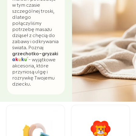
w tym czasie
szczególnej troski,
dlatego
połączyliśmy
potrzebę masażu
dziąseł z chęcią do
zabawy i odkrywania
świata. Poznaj
grzechotko-gryzaki
- wyjątkowe
akcesoria, które
przyniosą ulgę i
rozrywkę Twojemu
dziecku.