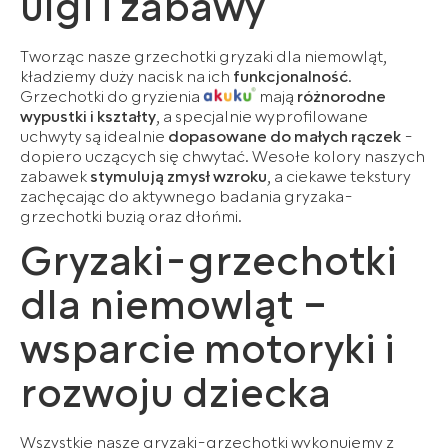
ulgi i zabawy
Mogą Państwo także w każdym czasie cofnąć wyrażoną
zgodę poprzez zmianę ustawień przeglądarki, z której
Tworząc nasze grzechotki gryzaki dla niemowląt,
korzystają Państwo do przeglądania serwisu.
kładziemy duży nacisk na ich
funkcjonalność
.
Grzechotki do gryzienia
mają
różnorodne
wypustki i kształty
, a specjalnie wyprofilowane
uchwyty są idealnie
dopasowane do małych rączek
-
dopiero uczących się chwytać. Wesołe kolory naszych
zabawek
stymulują zmysł wzroku
, a ciekawe tekstury
zachęcając do aktywnego badania gryzaka-
grzechotki buzią oraz dłońmi.
Gryzaki-grzechotki
dla niemowląt –
wsparcie motoryki i
rozwoju dziecka
Wszystkie nasze gryzaki-grzechotki wykonujemy z