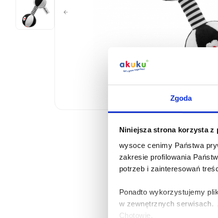
Zgoda
Niniejsza strona korzysta z
wysoce cenimy Państwa pryw
zakresie profilowania Państ
potrzeb i zainteresowań treś
Ponadto wykorzystujemy plik
w zewnętrznych serwisach. A
Chotowie.