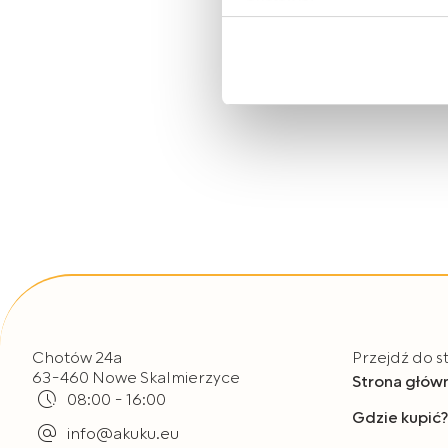
Zasady korzystania przez Al
urządzeniach informacji ora
osobowych opisane zostały
Jeżeli wyrażają Państwo zgo
„Wyrażam zgodę”. Jeżeli ni
plików typu Cookies, prosim
Mogą Państwo także w każdy
korzystają Państwo do przeg
Chotów 24a
Przejdź do s
63-460 Nowe Skalmierzyce
Strona głów
08:00 - 16:00
Gdzie kupić?
info@akuku.eu