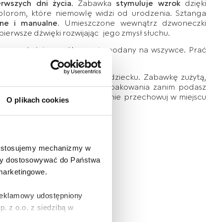
rwszych dni życia
. Zabawka
stymuluje wzrok
dzięki
lorom, które niemowlę widzi od urodzenia. Sztanga
zne i manualne
. Umieszczone wewnątrz dzwoneczki
ierwsze dźwięki rozwijając jego zmysł słuchu.
w czystości, sposób prania podany na wszywce. Prać
ła dla dzieci.
 produktu przed podaniem dziecku. Zabawkę zużytą,
. Usuń wszystkie elementy opakowania zanim podasz
ć ryzyka uduszenia, opakowanie przechowuj w miejscu
O plikach cookies
e stosujemy mechanizmy w
 aby dostosowywać do Państwa
 marketingowe.
 reklamowy udostępniony
 z o.o. z siedzibą w