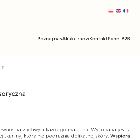
Poznaj nas
Akuku radzi
Kontakt
Panel B2B
na
soryczna
ewnością zachwyci każdego malucha. Wykonana jest z
 tkaniny, która nie podrażnia delikatnej skóry.
Wspiera