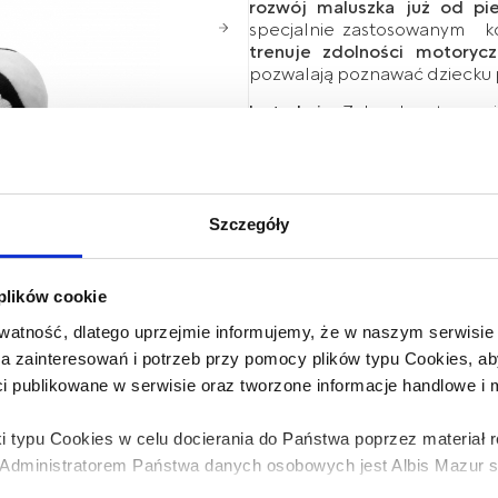
rozwój maluszka już od pie
specjalnie zastosowanym ko
trenuje zdolności motoryc
pozwalają poznawać dziecku p
Instrukcja:
Zabawkę utrzymuj 
ręcznie w 30°C przy użyciu myd
Ostrzeżenie!
Sprawdź jakość
zniszczoną wymień na nową
zabawkę dziecku. Aby unikną
Szczegóły
niedostępnym dla dziecka.
Wymiar:
16 x 7 cm
 plików cookie
atność, dlatego uprzejmie informujemy, że w naszym serwisi
wa zainteresowań i potrzeb przy pomocy plików typu Cookies,
ci publikowane w serwisie oraz tworzone informacje handlowe i
i typu Cookies w celu docierania do Państwa poprzez materiał
dministratorem Państwa danych osobowych jest Albis Mazur sp.