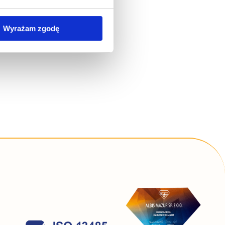
wywania na Państwa
Wyrażam zgodę
zania Państwa danych
simy poniżej o wybór opcji
 związku ze stosowaniem
lądarki, z której