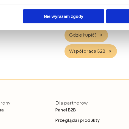
bis Mazur sp. z o.o. z plików typu cookies w zakresie przecho
KOD EAN: 5907644004829
Nie wyrażam zgody
z uzyskiwania dostępu do tych informacji oraz zasady przetwar
 w
Polityce prywatności.
Gdzie kupić?
dę na przetwarzanie Państwa danych w powyższych celach, pro
e wyrażają Państwo zgody na wykorzystanie Państwa danych w
Współpraca B2B
y o wybór opcji „Nie wyrażam zgody”.
m czasie cofnąć wyrażoną zgodę poprzez zmianę ustawień przeg
lądania serwisu.
trony
Dla partnerów
na
Panel B2B
Przeglądaj produkty