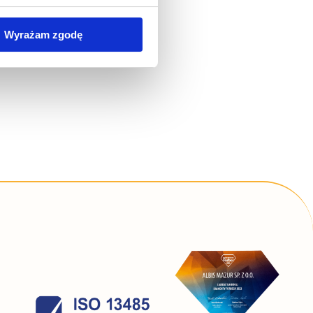
wywania na Państwa
Wyrażam zgodę
zania Państwa danych
simy poniżej o wybór opcji
 związku ze stosowaniem
lądarki, z której