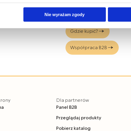
bis Mazur sp. z o.o. z plików typu cookies w zakresie przecho
KOD EAN: 5907644006731
Nie wyrażam zgody
z uzyskiwania dostępu do tych informacji oraz zasady przetwar
 w
Polityce prywatności.
Gdzie kupić?
dę na przetwarzanie Państwa danych w powyższych celach, pro
e wyrażają Państwo zgody na wykorzystanie Państwa danych w
Współpraca B2B
y o wybór opcji „Nie wyrażam zgody”.
m czasie cofnąć wyrażoną zgodę poprzez zmianę ustawień przeg
lądania serwisu.
trony
Dla partnerów
na
Panel B2B
Przeglądaj produkty
Pobierz katalog