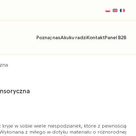
Poznaj nas
Akuku radzi
Kontakt
Panel B2B
czna
ensoryczna
k
kryje w sobie wiele niespodzianek, które z pewnością
. Wykonana z miłego w dotyku materiału o różnorodnej