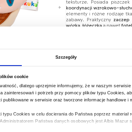
teksturze. Posiada piszczek
koordynacji wzrokowo-słuch
elementy i różne rodzaje tk
zabawy. Praktyczny
zaczep
wózka, łóżeczka
a nawet
fote
Instrukcja:
Zabawkę utrzymuj 
ręcznie w 30°C przy użyciu myd
Ostrzeżenie!
Sprawdź jakość
zniszczoną wymień na nową
Szczegóły
zabawkę dziecku. Aby unikną
niedostępnym dla dziecka.
 plików cookie
atność, dlatego uprzejmie informujemy, że w naszym serwisi
wa zainteresowań i potrzeb przy pomocy plików typu Cookies,
ci publikowane w serwisie oraz tworzone informacje handlowe i
i typu Cookies w celu docierania do Państwa poprzez materiał
dministratorem Państwa danych osobowych jest Albis Mazur sp.