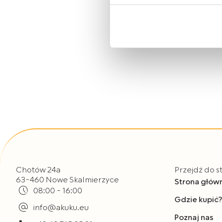
Zasady korzystania przez Al
urządzeniach informacji ora
osobowych opisane zostały
Jeżeli wyrażają Państwo zgo
„Wyrażam zgodę”. Jeżeli ni
plików typu Cookies, prosim
Mogą Państwo także w każdy
korzystają Państwo do przeg
Chotów 24a
Przejdź do s
63-460 Nowe Skalmierzyce
Strona głów
08:00 - 16:00
Gdzie kupić?
info@akuku.eu
Poznaj nas