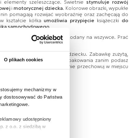
 i elementy szeleszczące. Świetnie
stymuluje rozwój
owej
i
motorycznej dziecka
. Kolorowe obrazki, wypukłe
anin pomagają rozwijać wyobraźnię oraz zachęcają do
w kształcie kółka
umożliwia przypięcie
książeczki
do
lika samochodowego
.
w czystości, sposób prania podany na wszywce. Prać
ła dla dzieci.
 produktu przed podaniem dziecku. Zabawkę zużytą,
. Usuń wszystkie elementy opakowania zanim podasz
O plikach cookies
ć ryzyka uduszenia, opakowanie przechowuj w miejscu
e stosujemy mechanizmy w
 aby dostosowywać do Państwa
 marketingowe.
 reklamowy udostępniony
 z o.o. z siedzibą w