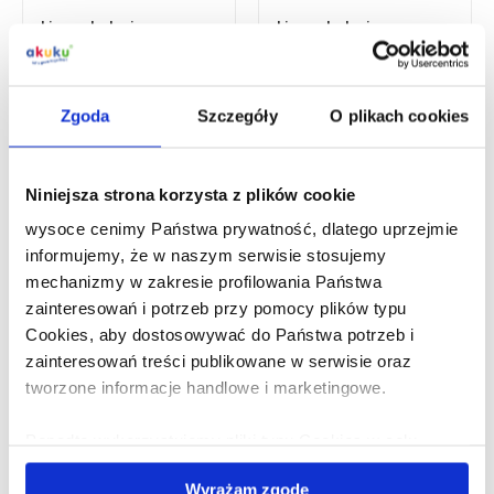
Livre de bain
Livre de bain
éducatif
éducatif
Zgoda
Szczegóły
O plikach cookies
Niniejsza strona korzysta z plików cookie
wysoce cenimy Państwa prywatność, dlatego uprzejmie
informujemy, że w naszym serwisie stosujemy
mechanizmy w zakresie profilowania Państwa
zainteresowań i potrzeb przy pomocy plików typu
Livre de bain, Lettres
Livre sensoriel
Cookies, aby dostosowywać do Państwa potrzeb i
zainteresowań treści publikowane w serwisie oraz
tworzone informacje handlowe i marketingowe.
Ponadto wykorzystujemy pliki typu Cookies w celu
docierania do Państwa poprzez materiał reklamowy
Wyrażam zgodę
udostępniony w zewnętrznych serwisach.