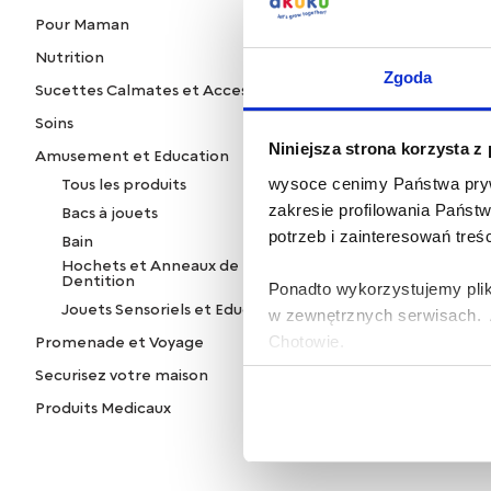
Pour Maman
Nutrition
Zgoda
Sucettes Calmates et Accessoires
Balles sensorielles
Soins
Niniejsza strona korzysta z
Amusement et Education
wysoce cenimy Państwa pryw
Tous les produits
zakresie profilowania Państ
Bacs à jouets
potrzeb i zainteresowań treś
Bain
Hochets et Anneaux de
Dentition
Ponadto wykorzystujemy plik
Jouets Sensoriels et Educatifis
w zewnętrznych serwisach. A
Chotowie.
Promenade et Voyage
Securisez votre maison
Zasady korzystania przez Al
Produits Medicaux
urządzeniach informacji ora
osobowych opisane zostały