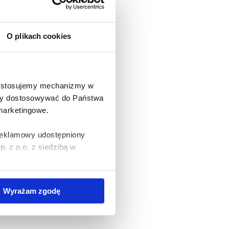
O plikach cookies
e stosujemy mechanizmy w
 aby dostosowywać do Państwa
 marketingowe.
 reklamowy udostępniony
 z o.o. z siedzibą w
wywania na Państwa
Wyrażam zgodę
zania Państwa danych