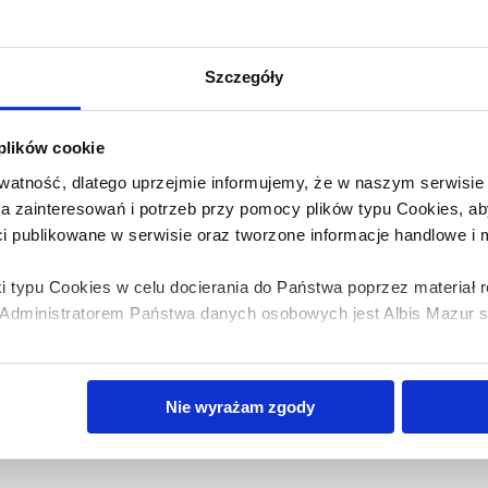
Szczegóły
Lot de balles sensorielles
 plików cookie
atność, dlatego uprzejmie informujemy, że w naszym serwisi
wa zainteresowań i potrzeb przy pomocy plików typu Cookies,
ci publikowane w serwisie oraz tworzone informacje handlowe i
i typu Cookies w celu docierania do Państwa poprzez materiał
dministratorem Państwa danych osobowych jest Albis Mazur sp.
bis Mazur sp. z o.o. z plików typu cookies w zakresie przecho
Nie wyrażam zgody
z uzyskiwania dostępu do tych informacji oraz zasady przetwar
 w
Polityce prywatności.