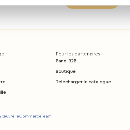
Coopération B2B
 w
Polityce prywatności.
dę na przetwarzanie Państwa danych w powyższych celach, pro
e wyrażają Państwo zgody na wykorzystanie Państwa danych w
y o wybór opcji „Nie wyrażam zgody”.
m czasie cofnąć wyrażoną zgodę poprzez zmianę ustawień przeg
lądania serwisu.
age
Pour les partenaires
Panel B2B
Boutique
tre
Télécharger le catalogue
lle
en œuvre: eCommerceTeam