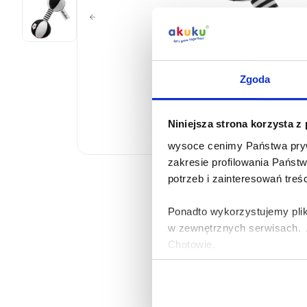
Zgoda
Niniejsza strona korzysta z
wysoce cenimy Państwa pryw
zakresie profilowania Państ
potrzeb i zainteresowań treś
Ponadto wykorzystujemy plik
w zewnętrznych serwisach. A
Chotowie.
Zasady korzystania przez Al
urządzeniach informacji ora