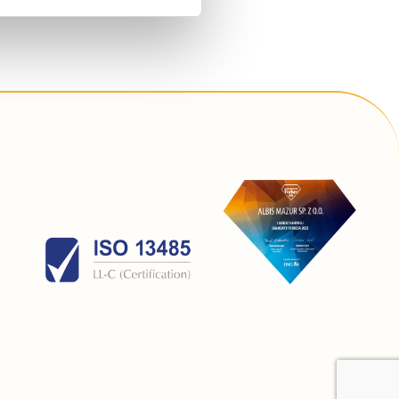
simy poniżej o wybór opcji
 związku ze stosowaniem
lądarki, z której