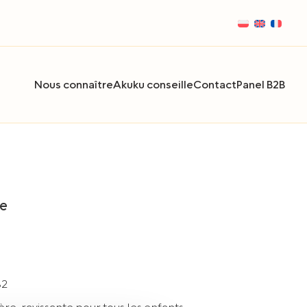
Nous connaître
Akuku conseille
Contact
Panel B2B
re
82