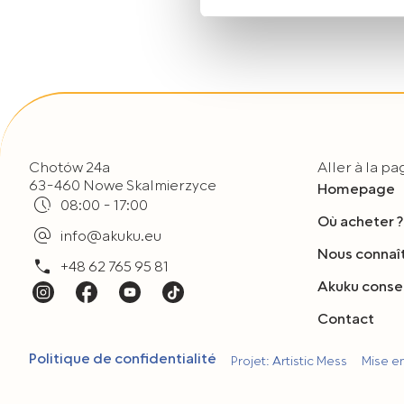
osobowych opisane zostały
Jeżeli wyrażają Państwo zgo
„Wyrażam zgodę”. Jeżeli ni
plików typu Cookies, prosim
Mogą Państwo także w każdy
korzystają Państwo do przeg
Chotów 24a
Aller à la p
63-460 Nowe Skalmierzyce
Homepage
08:00 - 17:00
Où acheter ?
info@akuku.eu
Nous connaî
+48 62 765 95 81
Akuku consei
Contact
Politique de confidentialité
Projet: Artistic Mess
Mise 