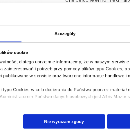
Une peluche en forme d’haltèr
Une peluche agréable au touch
Il accompagne l’éveil du bébé 
Le jouet stimule la vue g
remarquer dès la naissance.
Notre Haltère entraîne les ca
Szczegóły
Les clochettes placées à l’in
sons, en développant ainsi son
Le jouet est destiné aux enfan
dimensions : 16 x 7 cm
 plików cookie
atność, dlatego uprzejmie informujemy, że w naszym serwisi
wa zainteresowań i potrzeb przy pomocy plików typu Cookies,
ci publikowane w serwisie oraz tworzone informacje handlowe i
i typu Cookies w celu docierania do Państwa poprzez materiał
dministratorem Państwa danych osobowych jest Albis Mazur sp.
Où acheter ?
bis Mazur sp. z o.o. z plików typu cookies w zakresie przecho
Nie wyrażam zgody
z uzyskiwania dostępu do tych informacji oraz zasady przetwar